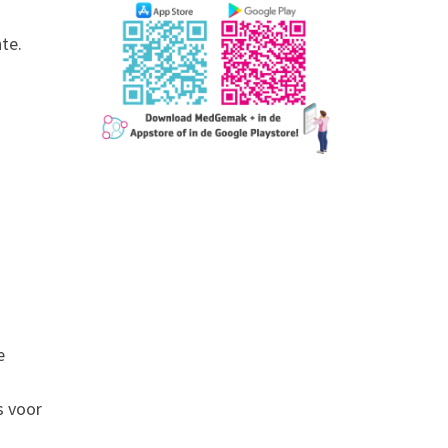
te.
e
s voor