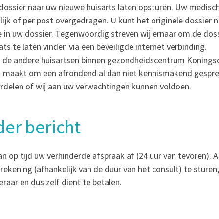
uw dossier naar uw nieuwe huisarts laten opsturen. Uw medisc
jk of per post overgedragen. U kunt het originele dossier n
ge in uw dossier. Tegenwoordig streven wij ernaar om de dos
ts te laten vinden via een beveiligde internet verbinding.
n van de andere huisartsen binnen gezondheidscentrum Koning
k maakt om een afrondend al dan niet kennismakend gespre
ordelen of wij aan uw verwachtingen kunnen voldoen.
er bericht
 op tijd uw verhinderde afspraak af (24 uur van tevoren). A
rekening (afhankelijk van de duur van het consult) te sturen,
raar en dus zelf dient te betalen.