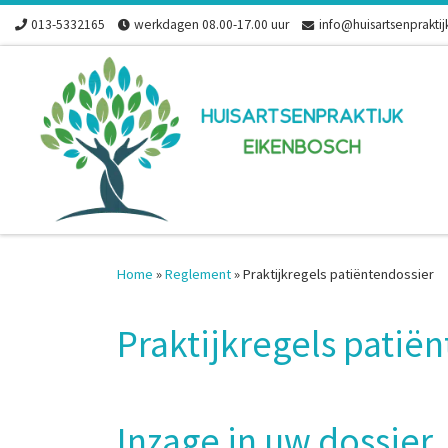
013-5332165
werkdagen 08.00-17.00 uur
info@huisartsenpraktij
Skip to content
Home
»
Reglement
»
Praktijkregels patiëntendossier
Praktijkregels patië
Inzage in uw dossier