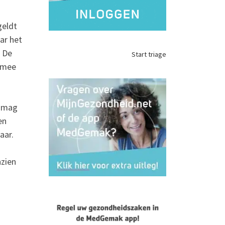
geldt
ar het
. De
Start triage
armee
u mag
en
aar.
nzien