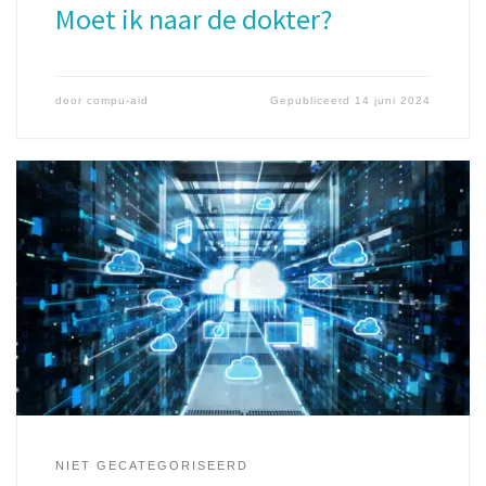
Moet ik naar de dokter?
door
compu-aid
Gepubliceerd
14 juni 2024
NIET GECATEGORISEERD